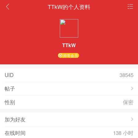
TTkW的个人资料
TTkW
帅哥会员
UID
38545
帖子
性别
保密
加为好友
在线时间
138 小时