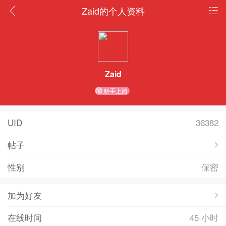
Zaid的个人资料
Zaid
新手上路
UID
36382
帖子
性别
保密
加为好友
在线时间
45 小时