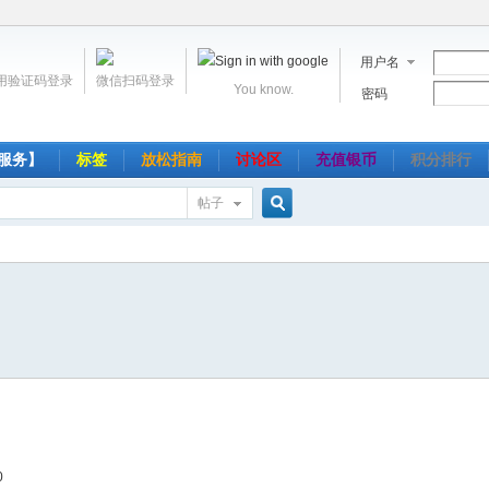
用户名
用验证码登录
微信扫码登录
You know.
密码
服务】
标签
放松指南
讨论区
充值银币
积分排行
帖子
搜
索
0