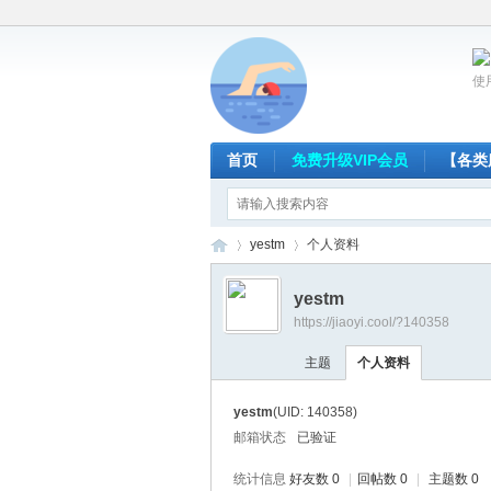
使
首页
免费升级VIP会员
【各类
yestm
个人资料
yestm
https://jiaoyi.cool/?140358
放
›
›
主题
个人资料
yestm
(UID: 140358)
邮箱状态
已验证
统计信息
好友数 0
|
回帖数 0
|
主题数 0