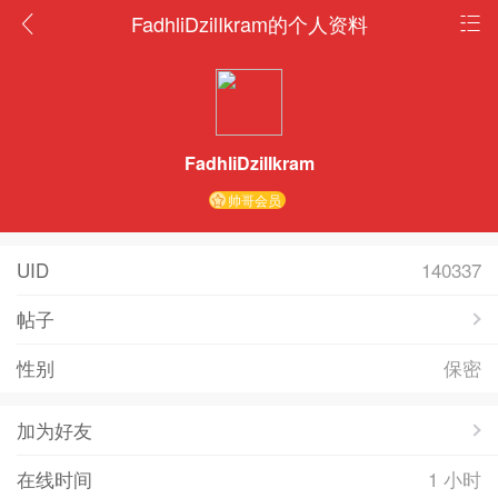
FadhliDzilIkram的个人资料
FadhliDzilIkram
帅哥会员
UID
140337
帖子
性别
保密
加为好友
在线时间
1 小时