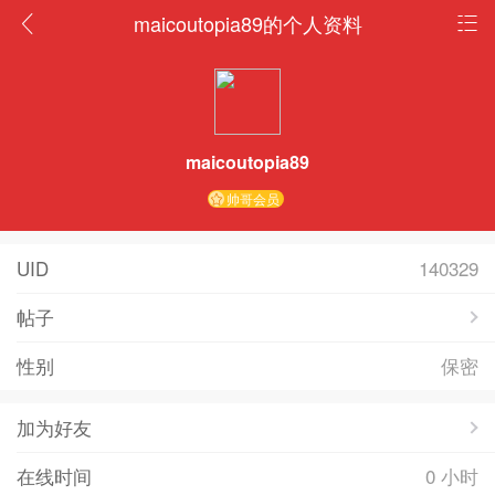
maicoutopia89的个人资料
maicoutopia89
帅哥会员
UID
140329
帖子
性别
保密
加为好友
在线时间
0 小时