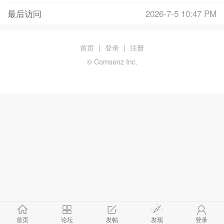
最后访问
2026-7-5 10:47 PM
首页
|
登录
|
注册
© Comsenz Inc.
首页
论坛
发帖
发现
登录