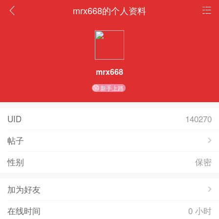
mrx668的个人资料
mrx668
新手上路
UID
140270
帖子
性别
保密
加为好友
在线时间
0 小时