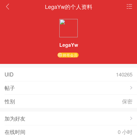
LegaYw的个人资料
LegaYw
帅哥会员
UID
140265
帖子
性别
保密
加为好友
在线时间
0 小时