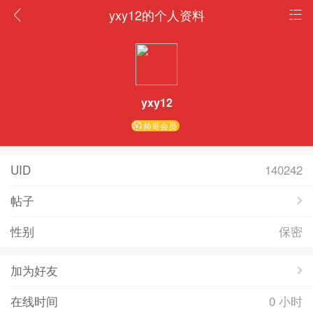
yxy12的个人资料
yxy12
帅哥会员
UID
140242
帖子
性别
保密
加为好友
在线时间
0 小时