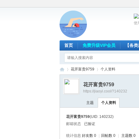
使
首页
免费升级VIP会员
【各类
花开富贵9759
个人资料
花开富贵9759
https://jiaoyi.cool/?140232
放
›
›
主题
个人资料
花开富贵9759
(UID: 140232)
邮箱状态
已验证
统计信息
好友数 0
|
回帖数 0
|
主题数 0