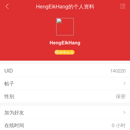
HengEikHang的个人资料
HengEikHang
帅哥会员
UID
140220
帖子
性别
保密
加为好友
在线时间
0 小时