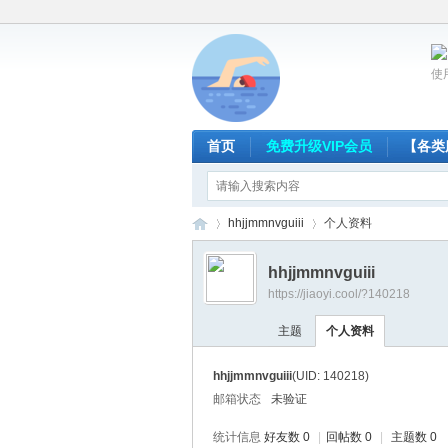
使
首页
免费升级VIP会员
【各类
hhjjmmnvguiii
个人资料
hhjjmmnvguiii
https://jiaoyi.cool/?140218
放
›
›
主题
个人资料
hhjjmmnvguiii
(UID: 140218)
邮箱状态
未验证
统计信息
好友数 0
|
回帖数 0
|
主题数 0