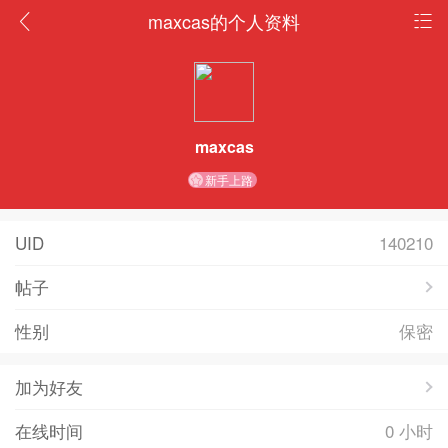
maxcas的个人资料
maxcas
新手上路
UID
140210
帖子
性别
保密
加为好友
在线时间
0 小时