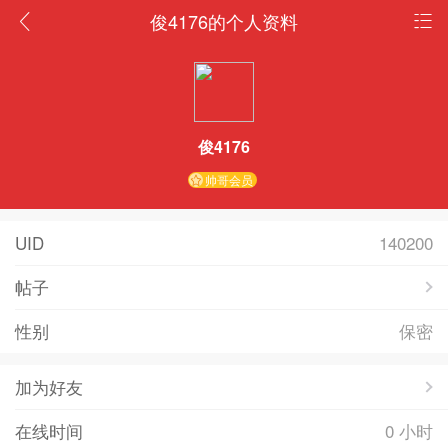
俊4176的个人资料
俊4176
帅哥会员
UID
140200
帖子
性别
保密
加为好友
在线时间
0 小时