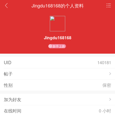
Jingdu168168的个人资料
Jingdu168168
新手上路
UID
140181
帖子
性别
保密
加为好友
在线时间
0 小时