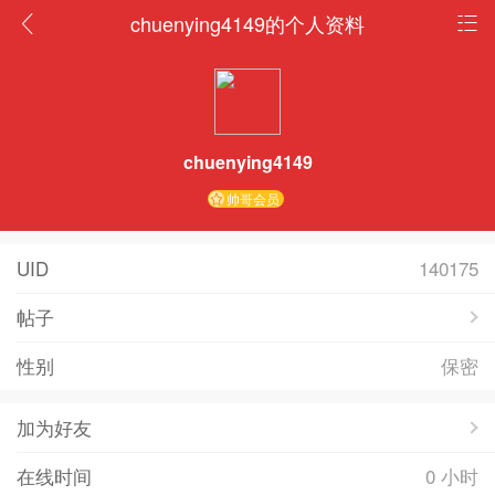
chuenying4149的个人资料
chuenying4149
帅哥会员
UID
140175
帖子
性别
保密
加为好友
在线时间
0 小时