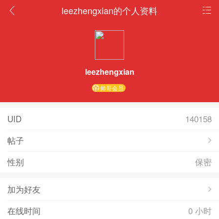
leezhengxian的个人资料
leezhengxian
帅哥会员
UID
140158
帖子
性别
保密
加为好友
在线时间
0 小时