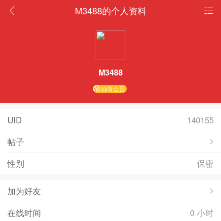
M3488的个人资料
M3488
帅哥会员
UID
140155
帖子
性别
保密
加为好友
在线时间
0 小时