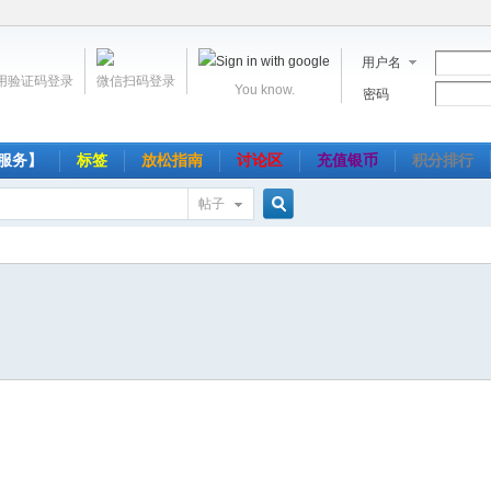
用户名
用验证码登录
微信扫码登录
You know.
密码
服务】
标签
放松指南
讨论区
充值银币
积分排行
帖子
搜
索