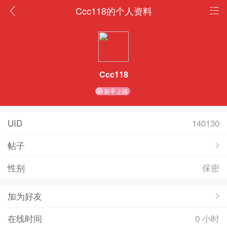
Ccc118的个人资料
Ccc118
新手上路
UID
140130
帖子
性别
保密
加为好友
在线时间
0 小时