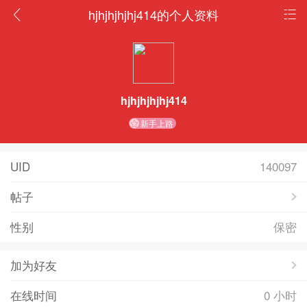
hjhjhjhjhj414的个人资料
hjhjhjhjhj414
新手上路
UID
140097
帖子
性别
保密
加为好友
在线时间
0 小时