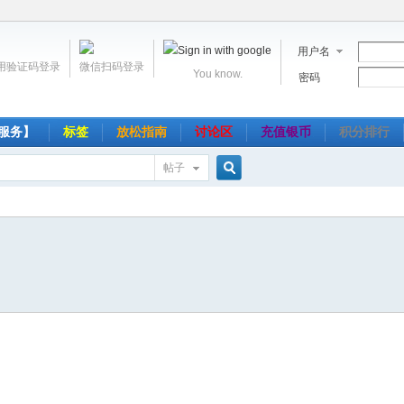
用户名
用验证码登录
微信扫码登录
You know.
密码
服务】
标签
放松指南
讨论区
充值银币
积分排行
帖子
搜
索