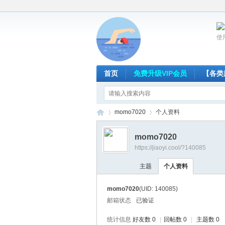
使
首页
免费升级VIP会员
【各类
momo7020
个人资料
momo7020
https://jiaoyi.cool/?140085
放
›
›
主题
个人资料
momo7020
(UID: 140085)
邮箱状态
已验证
统计信息
好友数 0
|
回帖数 0
|
主题数 0