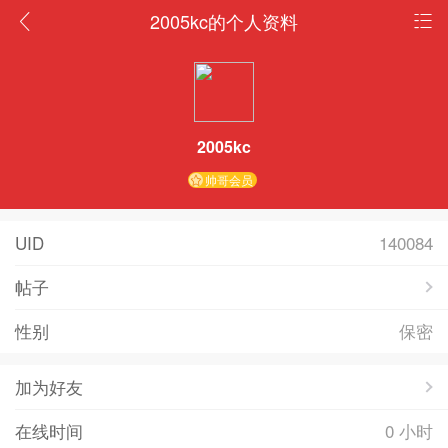
2005kc的个人资料
2005kc
帅哥会员
UID
140084
帖子
性别
保密
加为好友
在线时间
0 小时