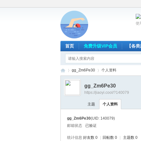
使
首页
免费升级VIP会员
【各类
gg_Zm6Pe30
个人资料
gg_Zm6Pe30
https://jiaoyi.cool/?140079
放
›
›
主题
个人资料
gg_Zm6Pe30
(UID: 140079)
邮箱状态
已验证
统计信息
好友数 0
|
回帖数 0
|
主题数 0