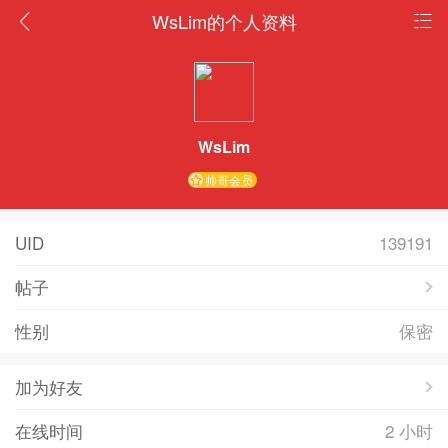
WsLim的个人资料
WsLim
帅哥会员
UID
139191
帖子
性别
保密
加为好友
在线时间
2 小时