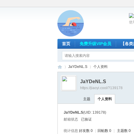
使
首页
免费升级VIP会员
【各类
JaYDeNL.S
个人资料
JaYDeNL.S
https://jiaoyi.cool/?139178
放
›
›
主题
个人资料
JaYDeNL.S
(UID: 139178)
邮箱状态
已验证
统计信息
好友数 0
|
回帖数 0
|
主题数 0