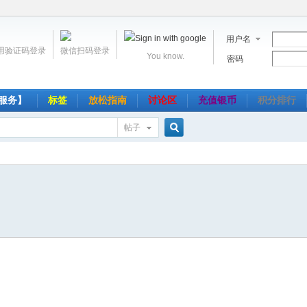
用户名
用验证码登录
微信扫码登录
You know.
密码
服务】
标签
放松指南
讨论区
充值银币
积分排行
帖子
搜
索