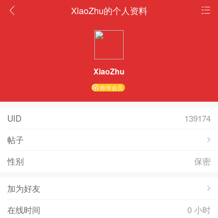
XiaoZhu的个人资料
XiaoZhu
帅哥会员
UID
139174
帖子
性别
保密
加为好友
在线时间
0 小时