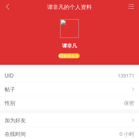
谭非凡的个人资料
谭非凡
帅哥会员
UID
139171
帖子
性别
保密
加为好友
在线时间
0 小时