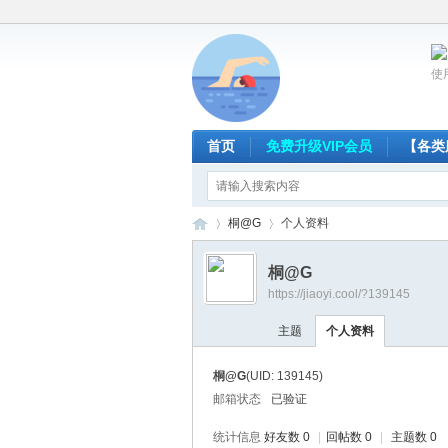
使
首页
免费升级VIP会员
【各类
桐@G
个人资料
桐@G
https://jiaoyi.cool/?139145
放
›
›
主题
个人资料
桐@G
(UID: 139145)
邮箱状态
已验证
统计信息
好友数 0
|
回帖数 0
|
主题数 0