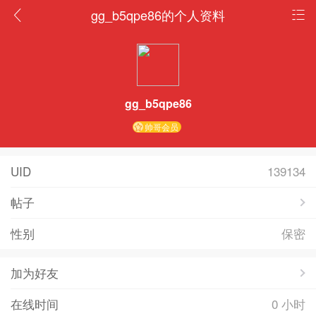
gg_b5qpe86的个人资料
gg_b5qpe86
帅哥会员
UID
139134
帖子
性别
保密
加为好友
在线时间
0 小时