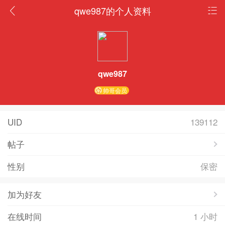
qwe987的个人资料
qwe987
帅哥会员
UID
139112
帖子
性别
保密
加为好友
在线时间
1 小时