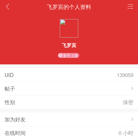
飞罗宾的个人资料
飞罗宾
新手上路
UID
139059
帖子
性别
保密
加为好友
在线时间
0 小时