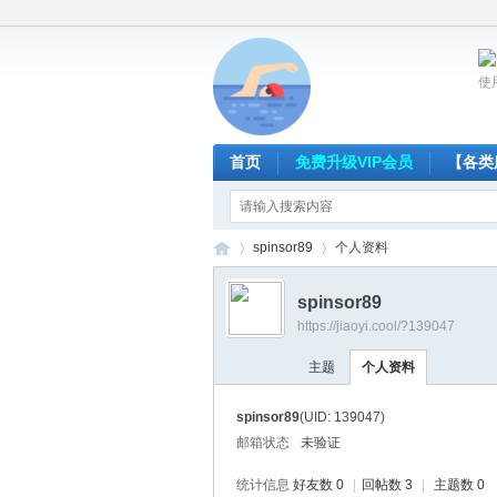
使
首页
免费升级VIP会员
【各类
spinsor89
个人资料
spinsor89
https://jiaoyi.cool/?139047
放
›
›
主题
个人资料
spinsor89
(UID: 139047)
邮箱状态
未验证
统计信息
好友数 0
|
回帖数 3
|
主题数 0