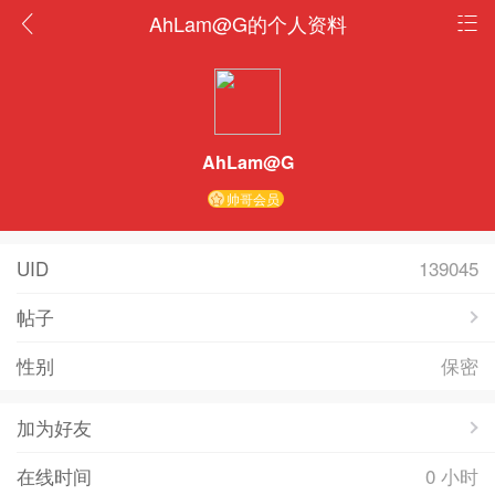
AhLam@G的个人资料
AhLam@G
帅哥会员
UID
139045
帖子
性别
保密
加为好友
在线时间
0 小时