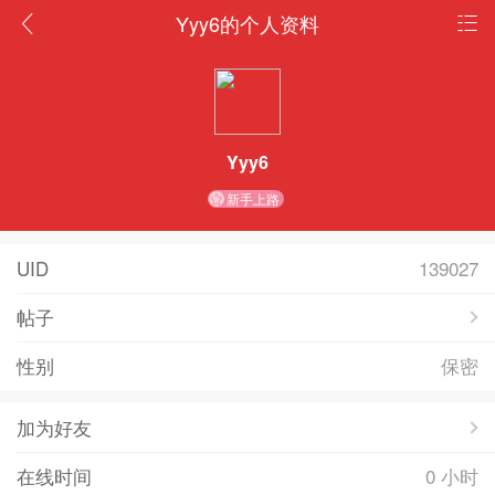
Yyy6的个人资料
Yyy6
新手上路
UID
139027
帖子
性别
保密
加为好友
在线时间
0 小时