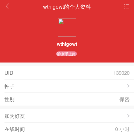
wthigowt的个人资料
wthigowt
新手上路
UID
139020
帖子
性别
保密
加为好友
在线时间
0 小时