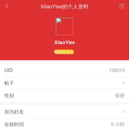
XiiaoYiee的个人资料
XiiaoYiee
帅哥会员
UID
139010
帖子
性别
保密
加为好友
在线时间
0 小时