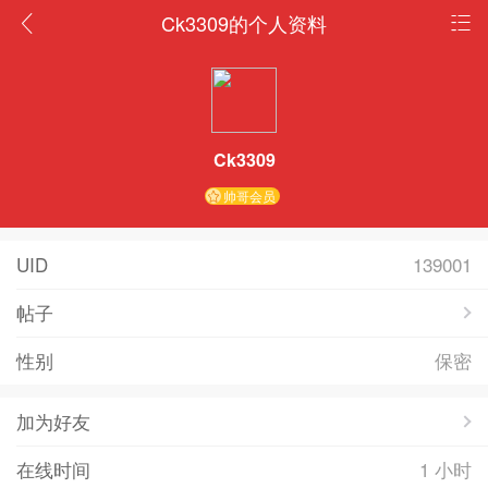
Ck3309的个人资料
Ck3309
帅哥会员
UID
139001
帖子
性别
保密
加为好友
在线时间
1 小时