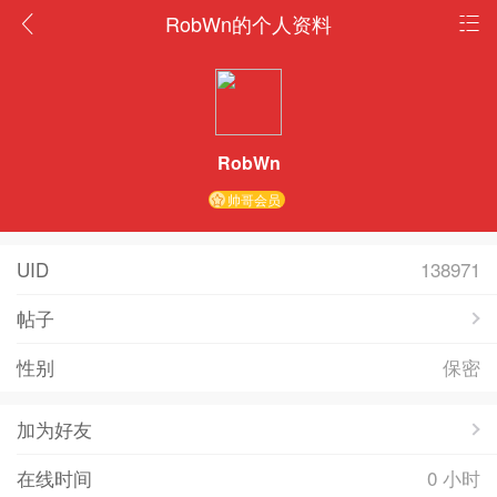
RobWn的个人资料
RobWn
帅哥会员
UID
138971
帖子
性别
保密
加为好友
在线时间
0 小时