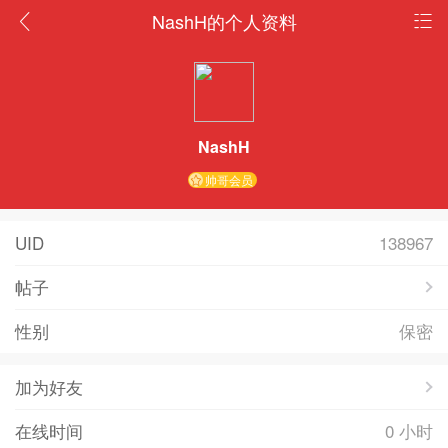
NashH的个人资料
NashH
帅哥会员
UID
138967
帖子
性别
保密
加为好友
在线时间
0 小时