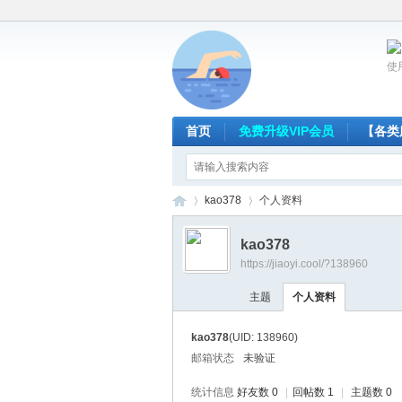
使
首页
免费升级VIP会员
【各类
kao378
个人资料
kao378
https://jiaoyi.cool/?138960
放
›
›
主题
个人资料
kao378
(UID: 138960)
邮箱状态
未验证
统计信息
好友数 0
|
回帖数 1
|
主题数 0