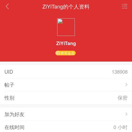
ZiYiTang的个人资料
ZiYiTang
帅哥会员
UID
138908
帖子
性别
保密
加为好友
在线时间
0 小时