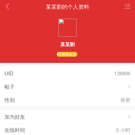
某某劉的个人资料
某某劉
帅哥会员
UID
138896
帖子
性别
保密
加为好友
在线时间
0 小时