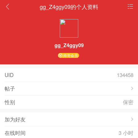
gg_Z4ggy09的个人资料
gg_Z4ggy09
帅哥会员
UID
134458
帖子
性别
保密
加为好友
在线时间
3 小时