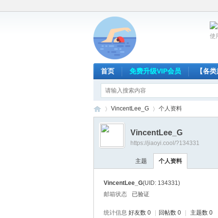
使
首页
免费升级VIP会员
【各类
VincentLee_G
个人资料
VincentLee_G
https://jiaoyi.cool/?134331
放
›
›
主题
个人资料
VincentLee_G
(UID: 134331)
邮箱状态
已验证
统计信息
好友数 0
|
回帖数 0
|
主题数 0