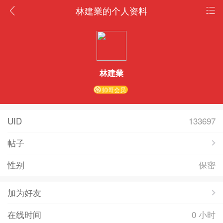
林建業的个人资料
林建業
帅哥会员
UID
133697
帖子
性别
保密
加为好友
在线时间
0 小时