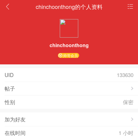
chinchoonthong的个人资料
chinchoonthong
帅哥会员
UID
133630
帖子
性别
保密
加为好友
在线时间
1 小时