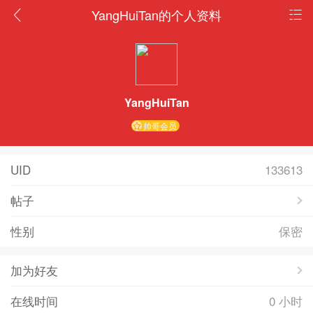
YangHuiTan的个人资料
YangHuiTan
帅哥会员
UID
133613
帖子
性别
保密
加为好友
在线时间
0 小时